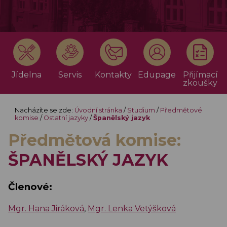
Jídelna
Servis
Kontakty
Edupage
Přijímací
zkoušky
Nacházíte se zde:
Úvodní stránka
/
Studium
/
Předmětové
komise
/
Ostatní jazyky
/
Španělský jazyk
Předmětová komise:
ŠPANĚLSKÝ JAZYK
Členové:
Mgr. Hana Jiráková
,
Mgr. Lenka Vetýšková