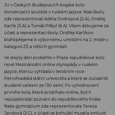
JU v Českých Budějovicích krajské kolo
Konverzační soutěže v ruském jazyce. Naši školu
zde reprezentovali Adéla Ondrejová (2.A), Ondřej
Karlík (3.A) a Tomáš Přibyl (6.A). Všem děkujeme za
účast a reprezentaci školy, Ondřeji Karlíkovi
blahopřejeme k výbornému umístění na 2. místě v
kategorii ZŠ a nižších gymnázií.
Ve stejný den proběhlo v Praze republikové kolo
nové Mezinárodní online olympiády v ruském
jazyce, kterou vyhlásila v letošním roce
Petrohradská státní univerzita a které se zúčastnili
studenti celkem ze 130 zemí. Po vyhodnocení
prvního kola, které probíhalo online, byli ti
nejúspěšnější pozvání do republikového finále.
Naše gymnázium zde reprezentovala Tereza
Jarošová (2.C), z účasti se bohužel musela omluvit