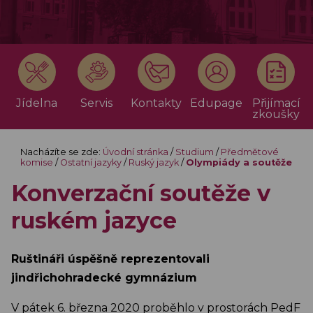
Jídelna
Servis
Kontakty
Edupage
Přijímací
zkoušky
Nacházíte se zde:
Úvodní stránka
/
Studium
/
Předmětové
komise
/
Ostatní jazyky
/
Ruský jazyk
/
Olympiády a soutěže
Konverzační soutěže v
ruském jazyce
Ruštináři úspěšně reprezentovali
jindřichohradecké gymnázium
V pátek 6. března 2020 proběhlo v prostorách PedF