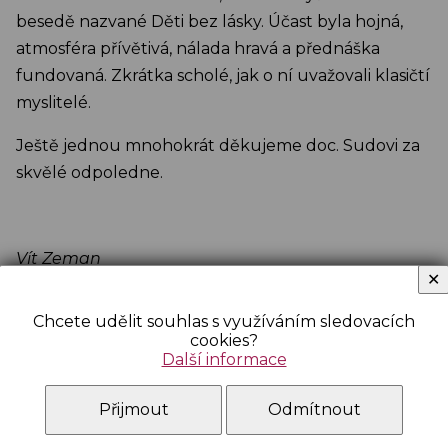
besedě nazvané Děti bez lásky. Účast byla hojná,
atmosféra přívětivá, nálada hravá a přednáška
fundovaná. Zkrátka scholé, jak o ní uvažovali klasičtí
myslitelé.
Ještě jednou mnohokrát děkujeme doc. Sudovi za
skvělé odpoledne.
Vít Zeman
✕
STUDIUM
Chcete udělit souhlas s využíváním sledovacích
cookies?
Další informace
Studijní obory
Konzultační hodiny
Přijmout
Odmítnout
Předmětové komise