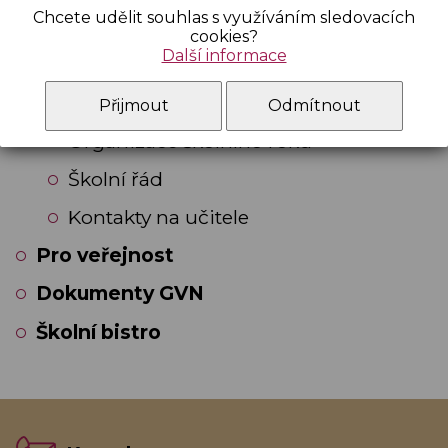
Chcete udělit souhlas s využíváním sledovacích
Školní pokladna
cookies?
Další informace
Školní knihovna
Pro rodiče
Přijmout
Odmítnout
Organizace školního roku
Školní řád
Kontakty na učitele
Pro veřejnost
Dokumenty GVN
Školní bistro