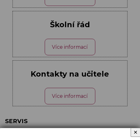
Školní řád
Více informací
Kontakty na učitele
Více informací
SERVIS
✕
Formuláře