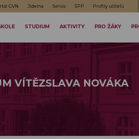
rtál GVN
Jídelna
Servis
ŠPP
Profily učitelů
ŠKOLE
STUDIUM
AKTIVITY
PRO ŽÁKY
PR
M VÍTĚZSLAVA NOVÁKA