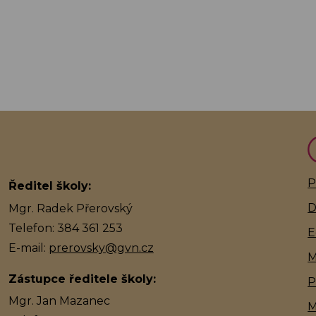
P
Ředitel školy:
D
Mgr. Radek Přerovský
Telefon: 384 361 253
E
E-mail:
prerovsky@gvn.cz
M
Zástupce ředitele školy:
P
Mgr. Jan Mazanec
M