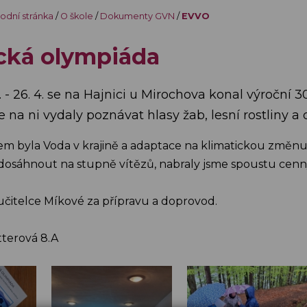
odní stránka
/
O škole
/
Dokumenty GVN
/
EVVO
cká olympiáda
 - 26. 4. se na Hajnici u Mirochova konal výroční 
 na ni vydaly poznávat hlasy žab, lesní rostliny a
 byla Voda v krajině a adaptace na klimatickou změnu. I p
dosáhnout na stupně vítězů, nabraly jsme spoustu cenný
čitelce Míkové za přípravu a doprovod.
itterová 8.A