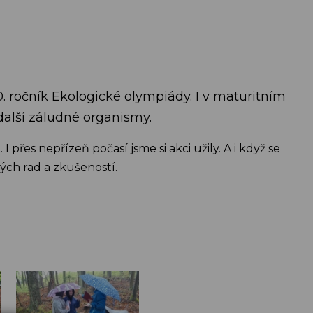
30. ročník Ekologické olympiády. I v maturitním
 další záludné organismy.
řes nepřízeň počasí jsme si akci užily. A i když se
ch rad a zkušeností.