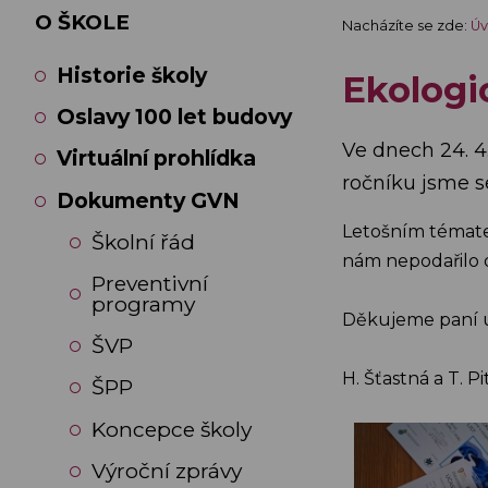
O ŠKOLE
Nacházíte se zde:
Úv
Historie školy
Ekologi
Oslavy 100 let budovy
Ve dnech 24. 4.
Virtuální prohlídka
ročníku jsme se
Dokumenty GVN
Letošním tématem
Školní řád
nám nepodařilo 
Preventivní
programy
Děkujeme paní u
ŠVP
H. Šťastná a T. P
ŠPP
Koncepce školy
Výroční zprávy