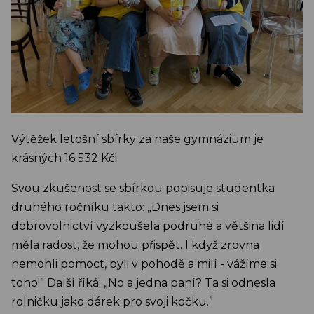
Výtěžek letošní sbírky za naše gymnázium je
krásných 16 532 Kč!
Svou zkušenost se sbírkou popisuje studentka
druhého ročníku takto: „Dnes jsem si
dobrovolnictví vyzkoušela podruhé a většina lidí
měla radost, že mohou přispět. I když zrovna
nemohli pomoct, byli v pohodě a milí - vážíme si
toho!” Další říká: „No a jedna paní? Ta si odnesla
rolničku jako dárek pro svoji kočku.”