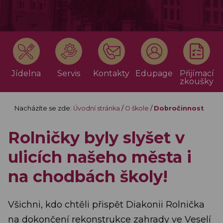
Jídelna
Servis
Kontakty
Edupage
Přijímací
zkoušky
Nacházíte se zde:
Úvodní stránka
/
O škole
/
Dobročinnost
Rolničky byly slyšet v
ulicích našeho města i
na chodbách školy!
Všichni, kdo chtěli přispět Diakonii Rolnička
na dokončení rekonstrukce zahrady ve Veselí