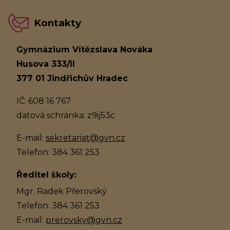
Kontakty
Gymnázium Vítězslava Nováka
Husova 333/II
377 01 Jindřichův Hradec
IČ: 608 16 767
datová schránka: z9ij53c
E-mail:
sekretariat@gvn.cz
Telefon: 384 361 253
Ředitel školy:
Mgr. Radek Přerovský
Telefon: 384 361 253
E-mail:
prerovsky@gvn.cz