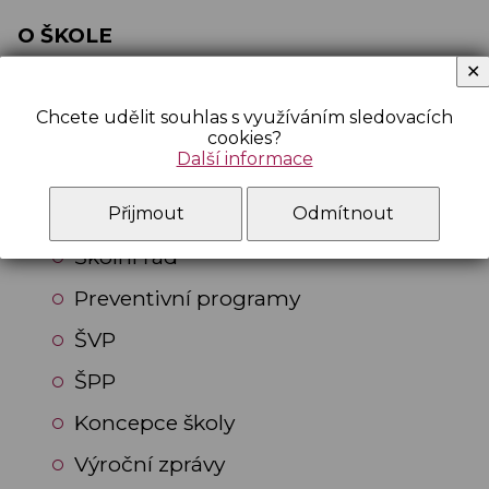
O ŠKOLE
✕
Historie školy
Chcete udělit souhlas s využíváním sledovacích
Oslavy 100 let budovy
cookies?
Další informace
Virtuální prohlídka
Dokumenty GVN
Přijmout
Odmítnout
Školní řád
Preventivní programy
ŠVP
ŠPP
Koncepce školy
Výroční zprávy