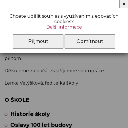
✕
Chcete udělit souhlas s využíváním sledovacích
cookies?
Další informace
Přijmout
Odmítnout
Spící kráska se probouzí a mě těší, že můžeme být
při tom.
Děkujeme za počátek příjemné spolupráce.
Lenka Vetýšková, ředitelka školy
O ŠKOLE
Historie školy
Oslavy 100 let budovy