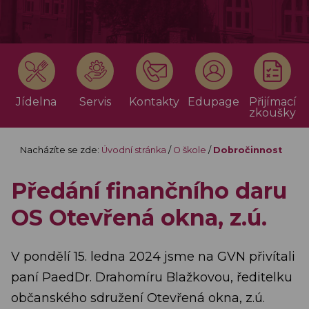
Jídelna
Servis
Kontakty
Edupage
Přijímací
zkoušky
Nacházíte se zde:
Úvodní stránka
/
O škole
/
Dobročinnost
Předání finančního daru
OS Otevřená okna, z.ú.
V pondělí 15. ledna 2024 jsme na GVN přivítali
paní PaedDr. Drahomíru Blažkovou, ředitelku
občanského sdružení Otevřená okna, z.ú.