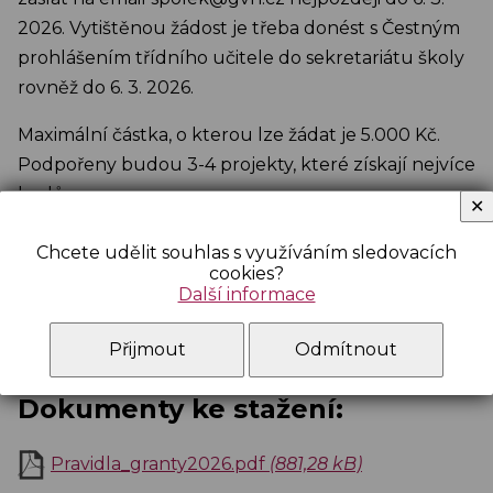
2026. Vytištěnou žádost je třeba donést s Čestným
prohlášením třídního učitele do sekretariátu školy
rovněž do 6. 3. 2026.
Maximální částka, o kterou lze žádat je 5.000 Kč.
Podpořeny budou 3-4 projekty, které získají nejvíce
bodů.
✕
Chcete udělit souhlas s využíváním sledovacích
cookies?
Další informace
více o pravidlech grantu
Přijmout
Odmítnout
Dokumenty ke stažení:
Pravidla_granty2026.pdf
(881,28 kB)