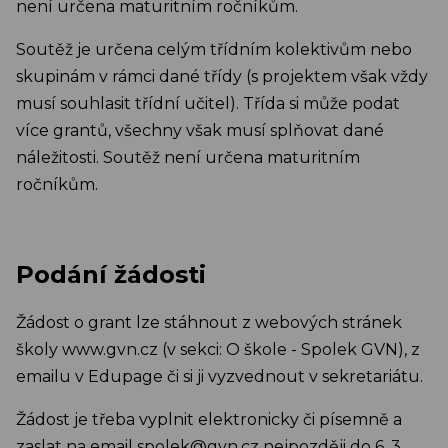
není určena maturitním ročníkům.
Soutěž je určena celým třídním kolektivům nebo
skupinám v rámci dané třídy (s projektem však vždy
musí souhlasit třídní učitel). Třída si může podat
více grantů, všechny však musí splňovat dané
náležitosti. Soutěž není určena maturitním
ročníkům.
Podání žádosti
Žádost o grant lze stáhnout z webových stránek
školy www.gvn.cz (v sekci: O škole - Spolek GVN), z
emailu v Edupage či si ji vyzvednout v sekretariátu.
Žádost je třeba vyplnit elektronicky či písemně a
zaslat na email spolek@gvn.cz nejpozději do 6. 3.