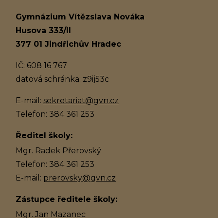
Gymnázium Vítězslava Nováka
Husova 333/II
377 01 Jindřichův Hradec
IČ: 608 16 767
datová schránka: z9ij53c
E-mail:
sekretariat@gvn.cz
Telefon: 384 361 253
Ředitel školy:
Mgr. Radek Přerovský
Telefon: 384 361 253
E-mail:
prerovsky@gvn.cz
Zástupce ředitele školy:
Mgr. Jan Mazanec