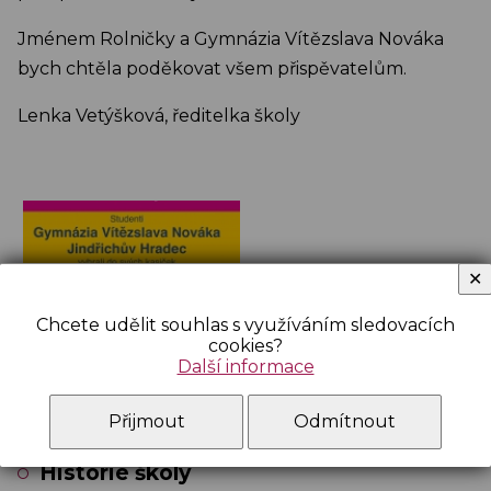
Jménem Rolničky a Gymnázia Vítězslava Nováka
bych chtěla poděkovat všem přispěvatelům.
Lenka Vetýšková, ředitelka školy
✕
Chcete udělit souhlas s využíváním sledovacích
cookies?
Další informace
O ŠKOLE
Přijmout
Odmítnout
Historie školy