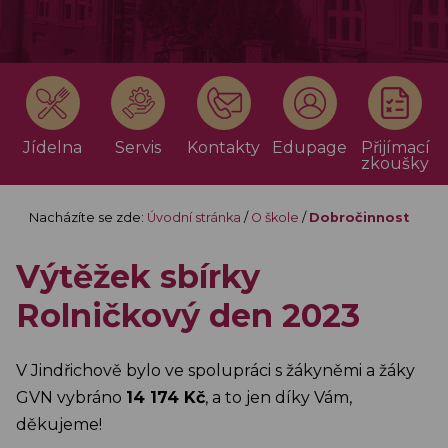
Jídelna
Servis
Kontakty
Edupage
Přijímací
zkoušky
Nacházíte se zde:
Úvodní stránka
/
O škole
/
Dobročinnost
Výtěžek sbírky
Rolničkový den 2023
V Jindřichově bylo ve spolupráci s žákyněmi a žáky
GVN vybráno
14 174 Kč
, a to jen díky Vám,
děkujeme!