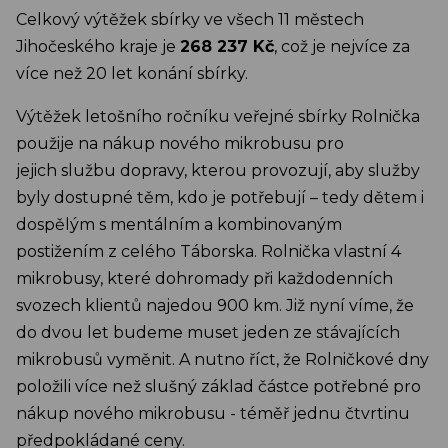
Celkový výtěžek sbírky ve všech 11 městech
Jihočeského kraje je
268 237 Kč
, což je nejvíce za
více než 20 let konání sbírky.
Výtěžek letošního ročníku veřejné sbírky Rolnička
použije na nákup nového mikrobusu pro
jejich službu dopravy, kterou provozují, aby služby
byly dostupné těm, kdo je potřebují – tedy dětem i
dospělým s mentálním a kombinovaným
postižením z celého Táborska. Rolnička vlastní 4
mikrobusy, které dohromady při každodenních
svozech klientů najedou 900 km. Již nyní víme, že
do dvou let budeme muset jeden ze stávajících
mikrobusů vyměnit. A nutno říct, že Rolničkové dny
položili více než slušný základ částce potřebné pro
nákup nového mikrobusu - téměř jednu čtvrtinu
předpokládané ceny.