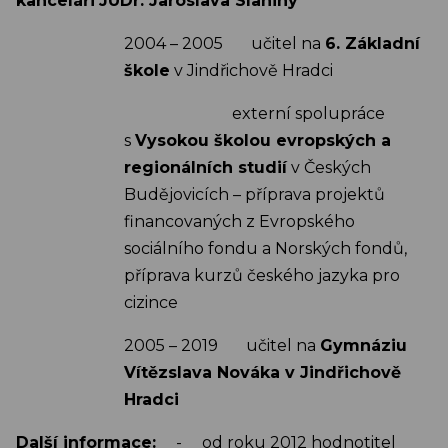
kanceláři
JUDr. Jaroslava Slaniny
2004 – 2005 učitel na
6. Základní
škole
v Jindřichově Hradci
externí spolupráce
s
Vysokou školou evropských a
regionálních studií
v Českých
Budějovicích – příprava projektů
financovaných z Evropského
sociálního fondu a Norských fondů,
příprava kurzů českého jazyka pro
cizince
2005 – 2019 učitel na
Gymnáziu
Vítězslava Nováka v Jindřichově
Hradci
Další informace:
- od roku 2012 hodnotitel