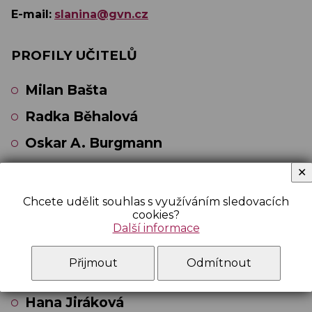
E-mail:
slanina@gvn.cz
PROFILY UČITELŮ
Milan Bašta
Radka Běhalová
Oskar A. Burgmann
Petra Fischerová
✕
Libuše Flídrová
Chcete udělit souhlas s využíváním sledovacích
cookies?
Hana Hančová
Další informace
Nicola Hamdi
Přijmout
Odmítnout
Pavel Jarčevský
Hana Jiráková