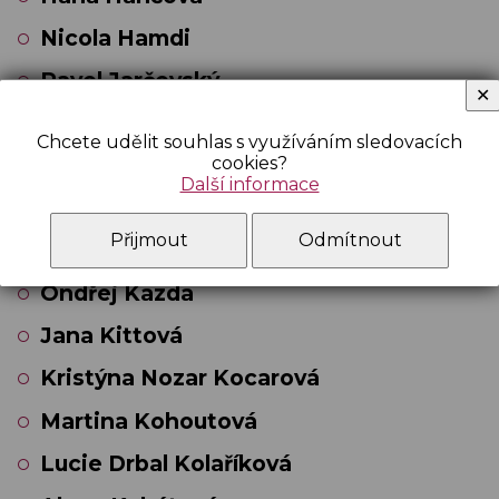
Nicola Hamdi
Pavel Jarčevský
✕
Hana Jiráková
Chcete udělit souhlas s využíváním sledovacích
Jakub Jirsa
cookies?
Další informace
Sylva Kalenská
Přijmout
Odmítnout
Jakub Kára
Ondřej Kazda
Jana Kittová
Kristýna Nozar Kocarová
Martina Kohoutová
Lucie Drbal Kolaříková