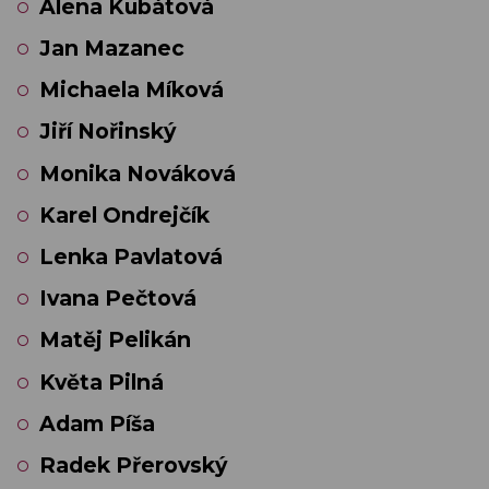
Alena Kubátová
Jan Mazanec
Michaela Míková
Jiří Nořinský
Monika Nováková
Karel Ondrejčík
Lenka Pavlatová
Ivana Pečtová
Matěj Pelikán
Květa Pilná
Adam Píša
Radek Přerovský