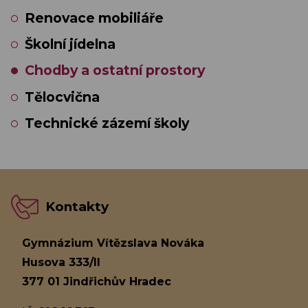
Renovace mobiliáře
Školní jídelna
Chodby a ostatní prostory
Tělocvična
Technické zázemí školy
Kontakty
Gymnázium Vítězslava Nováka
Husova 333/II
377 01 Jindřichův Hradec