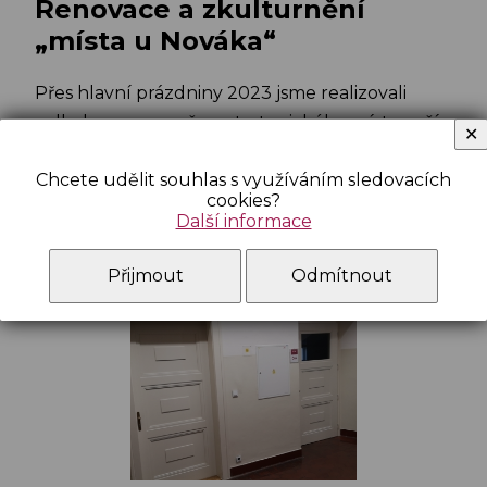
Renovace a zkulturnění
„místa u Nováka“
Přes hlavní prázdniny 2023 jsme realizovali
velkolepou proměnu strategického místa naší
✕
školy.
Chcete udělit souhlas s využíváním sledovacích
cookies?
Celý článek
Další informace
Přijmout
Odmítnout