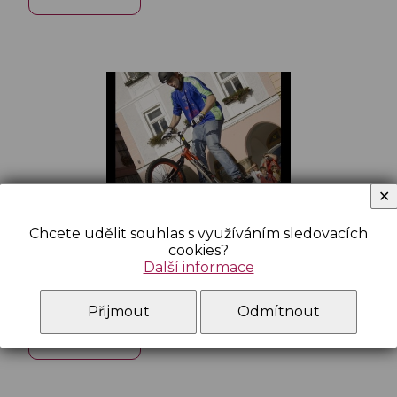
✕
Chcete udělit souhlas s využíváním sledovacích
Zažít město jinak
cookies?
Další informace
Zažít město jinak
Přijmout
Odmítnout
Celý článek