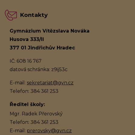
Kontakty
Gymnázium Vítězslava Nováka
Husova 333/II
377 01 Jindřichův Hradec
IČ: 608 16 767
datová schránka: z9ij53c
E-mail:
sekretariat@gvn.cz
Telefon: 384 361 253
Ředitel školy:
Mgr. Radek Přerovský
Telefon: 384 361 253
E-mail:
prerovsky@gvn.cz