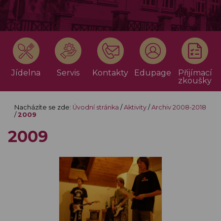
Jídelna
Servis
Kontakty
Edupage
Přijímací
zkoušky
Nacházíte se zde:
Úvodní stránka
/
Aktivity
/
Archiv 2008-2018
/
2009
2009