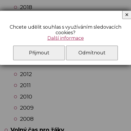
2018
✕
2017
Chcete udělit souhlas s využíváním sledovacích
2016
cookies?
Další informace
2015
2014
Přijmout
Odmítnout
2013
2012
2011
2010
2009
2008
Volný čas pro žáky