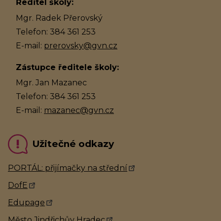
Ředitel školy:
Mgr. Radek Přerovský
Telefon: 384 361 253
E-mail:
prerovsky@gvn.cz
Zástupce ředitele školy:
Mgr. Jan Mazanec
Telefon: 384 361 253
E-mail:
mazanec@gvn.cz
Užitečné odkazy
PORTÁL: přijímačky na střední
DofE
Edupage
Město Jindřichův Hradec