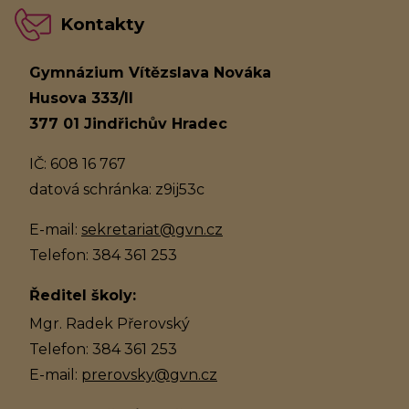
Kontakty
Gymnázium Vítězslava Nováka
Husova 333/II
377 01 Jindřichův Hradec
IČ: 608 16 767
datová schránka: z9ij53c
E-mail:
sekretariat@gvn.cz
Telefon: 384 361 253
Ředitel školy:
Mgr. Radek Přerovský
Telefon: 384 361 253
E-mail:
prerovsky@gvn.cz