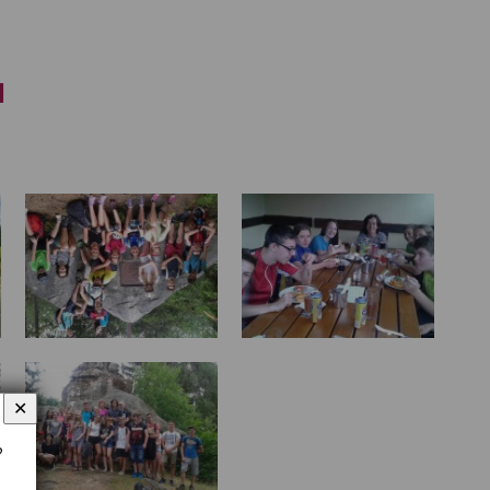
u
✕
?