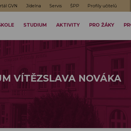
rtál GVN
Jídelna
Servis
ŠPP
Profily učitelů
ŠKOLE
STUDIUM
AKTIVITY
PRO ŽÁKY
PR
M VÍTĚZSLAVA NOVÁKA