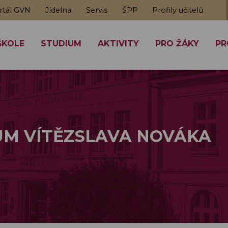
rtál GVN
Jídelna
Servis
ŠPP
Profily učitelů
ŠKOLE
STUDIUM
AKTIVITY
PRO ŽÁKY
PR
M VÍTĚZSLAVA NOVÁKA