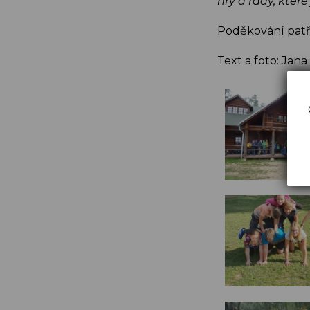
hry a rady, které
Poděkování patř
Text a foto: Jan