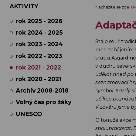
AKTIVITY
Nacházíte se zde:
Úv
rok 2025 - 2026
Adaptač
rok 2024 - 2025
Stalo se již trad
rok 2023 - 2024
před zahájením s
rok 2022 - 2023
srubu Asgard ned
v duchu severské
rok 2021 - 2022
udělat hned po p
rok 2020 - 2021
seznamovací hry,
Archiv 2008-2018
symbol. Každý si
učili se poznáva
Volný čas pro žáky
V závěru jsme by
UNESCO
O tom, že akce m
spolupracovat. B