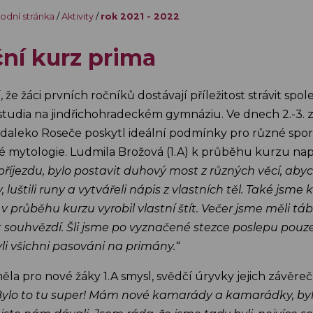
odní stránka
/
Aktivity
/
rok 2021 - 2022
ní kurz prima
icí, že žáci prvních ročníků dostávají příležitost strávit s
tudia na jindřichohradeckém gymnáziu. Ve dnech 2.-3. zá
aleko Roseče poskytl ideální podmínky pro různé sportov
 mytologie. Ludmila Brožová (1.A) k průběhu kurzu nap
říjezdu, bylo postavit duhový most z různých věcí, aby
 luštili runy a vytvářeli nápis z vlastních těl. Také jsm
 v průběhu kurzu vyrobil vlastní štít. Večer jsme měli t
t souhvězdí. Šli jsme po vyznačené stezce poslepu pouze 
li všichni pasováni na primány.“
ěla pro nové žáky 1.A smysl, svědčí úryvky jejich závě
ylo to tu super! Mám nové kamarády a kamarádky, bylo to