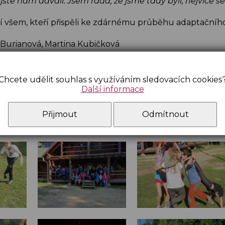
 jste nám dávali. Jsem ráda, že jsme tady byli, nejvíce se m
í všem, kteří přispěli ke zdárnému průběhu adaptačníh
a Burianová, Martina Kubičková
Chcete udělit souhlas s využíváním sledovacích cookies
Další informace
Přijmout
Odmítnout