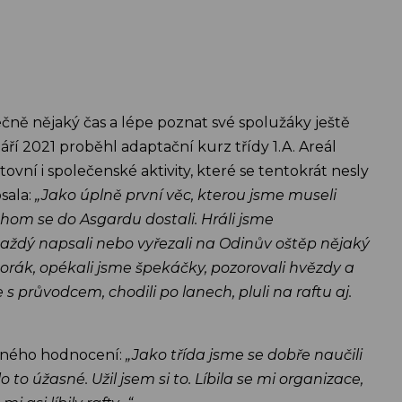
polečně nějaký čas a lépe poznat své spolužáky ještě
ří 2021 proběhl adaptační kurz třídy 1.A. Areál
ní i společenské aktivity, které se tentokrát nesly
sala:
„Jako úplně první věc, kterou jsme museli
chom se do Asgardu dostali. Hráli jsme
e každý napsali nebo vyřezali na Odinův oštěp nějaký
áborák, opékali jsme špekáčky, pozorovali hvězdy a
s průvodcem, chodili po lanech, pluli na raftu aj.
rečného hodnocení:
„Jako třída jsme se dobře naučili
 úžasné. Užil jsem si to. Líbila se mi organizace,