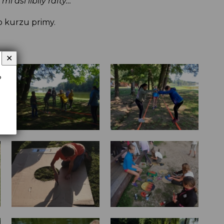
i asi líbily rafty…“
o kurzu primy.
✕
?