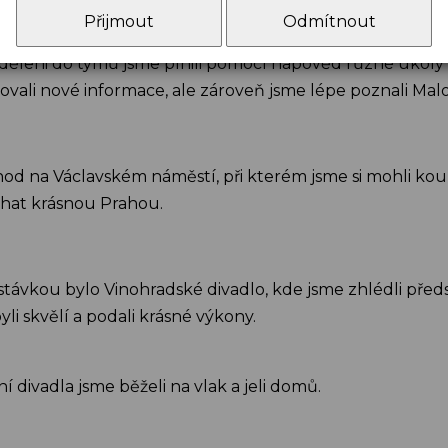
Přijmout
Odmítnout
razili vlakem a potom už jsme dále po Praze pokračoval
děleni do týmů jsme plnili pomocí nápověd různé úkoly 
ovali nové informace, ale zároveň jsme lépe poznali Mal
od na Václavském náměstí, při kterém jsme si mohli kou
chat krásnou Prahou.
stávkou bylo Vinohradské divadlo, kde jsme zhlédli před
yli skvělí a podali krásné výkony.
 divadla jsme běželi na vlak a jeli domů.