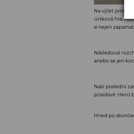
Na výlet jsme vy
úniková hra. Roz
si nejen zapamat
Následoval rozch
anebo se jen ko
Naší poslední za
působivé. Herci b
Hned po skončení