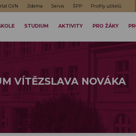
rtál GVN
Jídelna
Servis
ŠPP
Profily učitelů
ŠKOLE
STUDIUM
AKTIVITY
PRO ŽÁKY
PR
M VÍTĚZSLAVA NOVÁKA