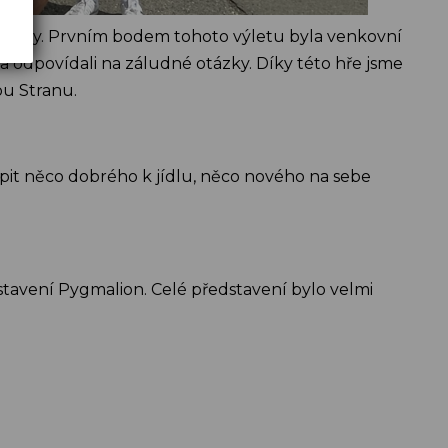
i pěšky. Prvním bodem tohoto výletu byla venkovní
a odpovídali na záludné otázky. Díky této hře jsme
ou Stranu.
pit něco dobrého k jídlu, něco nového na sebe
stavení Pygmalion. Celé představení bylo velmi