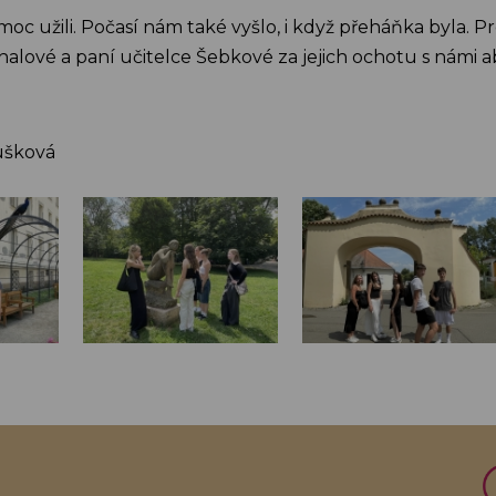
 moc užili. Počasí nám také vyšlo, i když přeháňka byla
halové a paní učitelce Šebkové za jejich ochotu s námi a
ušková