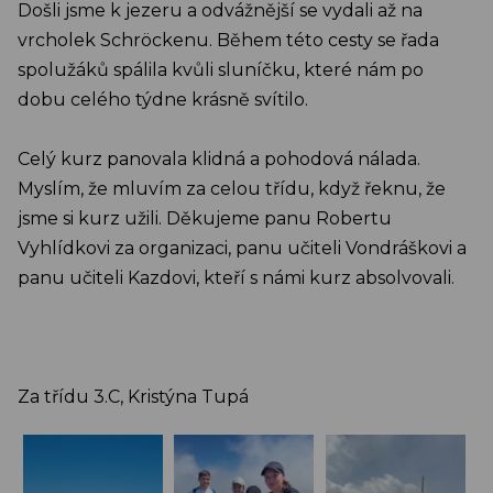
Došli jsme k jezeru a odvážnější se vydali až na
vrcholek Schröckenu. Během této cesty se řada
spolužáků spálila kvůli sluníčku, které nám po
dobu celého týdne krásně svítilo.
Celý kurz panovala klidná a pohodová nálada.
Myslím, že mluvím za celou třídu, když řeknu, že
jsme si kurz užili. Děkujeme panu Robertu
Vyhlídkovi za organizaci, panu učiteli Vondráškovi a
panu učiteli Kazdovi, kteří s námi kurz absolvovali.
Za třídu 3.C, Kristýna Tupá