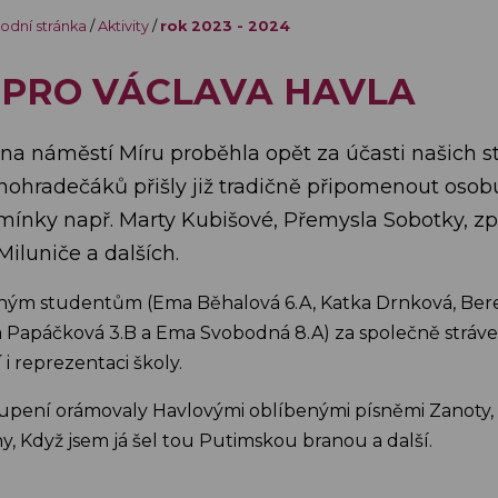
odní stránka
/
Aktivity
/
rok 2023 - 2024
 PRO VÁCLAVA HAVLA
2. na náměstí Míru proběhla opět za účasti našich 
chohradečáků přišly již tradičně připomenout osob
nky např. Marty Kubišové, Přemysla Sobotky, zpěv
iluniče a dalších.
ným studentům (Ema Běhalová 6.A, Katka Drnková, Bere
ka Papáčková 3.B a Ema Svobodná 8.A) za společně stráv
 i reprezentaci školy.
oupení orámovaly Havlovými oblíbenými písněmi Zanoty
, Když jsem já šel tou Putimskou branou a další.