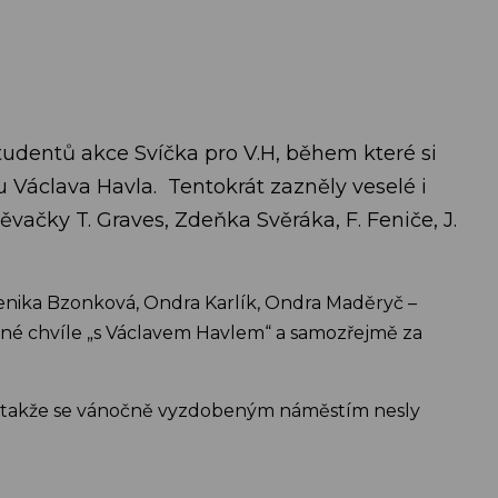
studentů akce Svíčka pro V.H, během které si
u Václava Havla. Tentokrát zazněly veselé i
ačky T. Graves, Zdeňka Svěráka, F. Feniče, J.
nika Bzonková, Ondra Karlík, Ondra Maděryč –
ené chvíle „s Václavem Havlem“ a samozřejmě za
, takže se vánočně vyzdobeným náměstím nesly