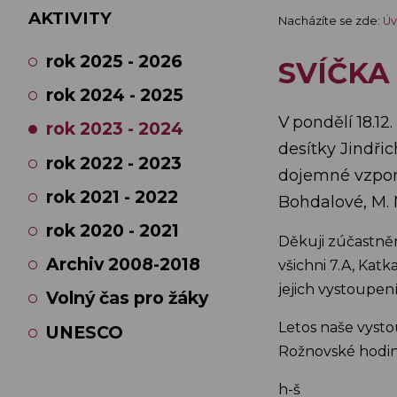
AKTIVITY
Nacházíte se zde:
Úv
rok 2025 - 2026
SVÍČKA
rok 2024 - 2025
V pondělí 18.1
rok 2023 - 2024
desítky Jindři
rok 2022 - 2023
dojemné vzpomí
rok 2021 - 2022
Bohdalové, M. M
rok 2020 - 2021
Děkuji zúčastně
Archiv 2008-2018
všichni 7.A, Kat
jejich vystoupení
Volný čas pro žáky
Letos naše vyst
UNESCO
Rožnovské hodiny
h-š