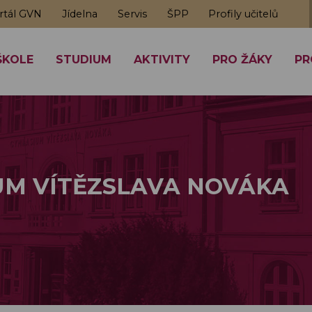
rtál GVN
Jídelna
Servis
ŠPP
Profily učitelů
ŠKOLE
STUDIUM
AKTIVITY
PRO ŽÁKY
PR
M VÍTĚZSLAVA NOVÁKA